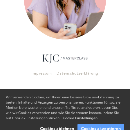
Impressum
-
Datenschutzerklärung
Wir verwenden Cookies, um Ihnen eine bessere Browser-Erfahrung zu
bieten, Inhalte und Anzeigen zu personalisieren, Funktionen für soziale
Medien bereitzustellen und unseren Traffic zu analysieren. Lesen Sie,
wie wir Cookies verwenden und wie Sie sie steuern können, indem Sie
auf Cookie-Einstellungen klicken.
Cookie Einstellungen
Cookies ablehnen
Cookies akzeptieren